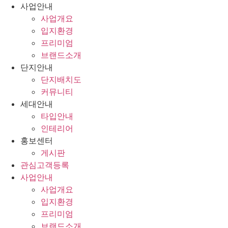
콘
사업안내
텐
사업개요
츠
입지환경
로
프리미엄
건
브랜드소개
너
단지안내
뛰
단지배치도
기
커뮤니티
세대안내
타입안내
인테리어
홍보센터
게시판
관심고객등록
사업안내
사업개요
입지환경
프리미엄
브랜드소개