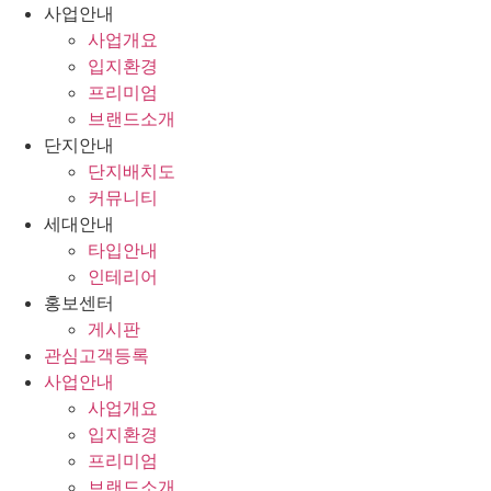
콘
사업안내
텐
사업개요
츠
입지환경
로
프리미엄
건
브랜드소개
너
단지안내
뛰
단지배치도
기
커뮤니티
세대안내
타입안내
인테리어
홍보센터
게시판
관심고객등록
사업안내
사업개요
입지환경
프리미엄
브랜드소개